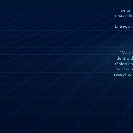
"Fue un 
una actit
Entregó t
"Me par
dentro d
rápido en
las circu
receptivo 