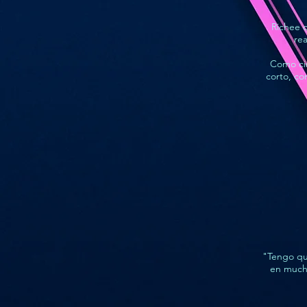
Richee c
rea
Como cin
corto, co
"Tengo qu
en mucho