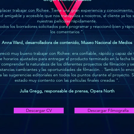
placer trabajar con Richee. Tiene una gran experiencia y conocimiento,
ud amigable y accesible que nos tranquiliza a nosotros, al cliente ya los 
nuestras películas rápidamente.
odos los borradores solicitados para programar y reaccionó bien y ráp
los comentarios ".
Anna Ward, desarrolladora de contenido, Museo Nacional de Medios
eció muy bueno trabajar con Richee: era confiable, rápido y capaz de 
e horarios ajustados para entregar el producto terminado en la fecha lí
 comprender la naturaleza de los diferentes proyectos de filmación y s
nstancias cambiantes y las oportunidades de filmación. . También lo en
a las sugerencias editoriales en todos los puntos durante el proyecto.
estado muy contento con las películas finales creadas ".
Julia Gregg, responsable de prensa, Opera North
Descargar CV
Descargar Filmografía