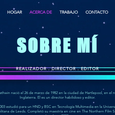
HOGAR
ACERCA DE
TRABAJO
CONTACTO
SOBRE MÍ
REALIZADOR . DIRECTOR . EDITOR
thwin nació el 26 de marzo de 1982 en la ciudad de Hartlepool, en el 
Inglaterra. El es un director habilidoso
y editor.
003 estudió para un HND y BSC en Tecnología Multimedia en la Univer
litana de Leeds. Completó su maestría en cine en The Northern Film S