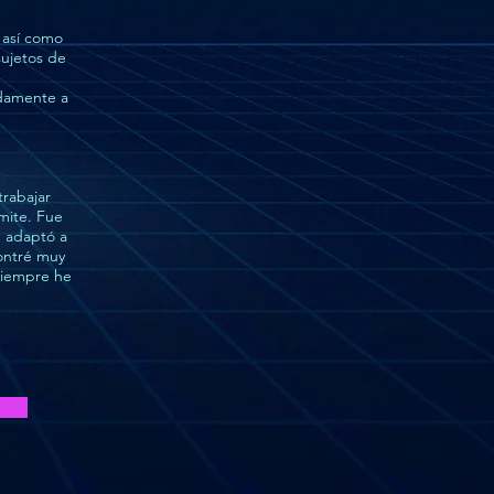
 así como
sujetos de
idamente a
trabajar
mite. Fue
e adaptó a
contré muy
 Siempre he