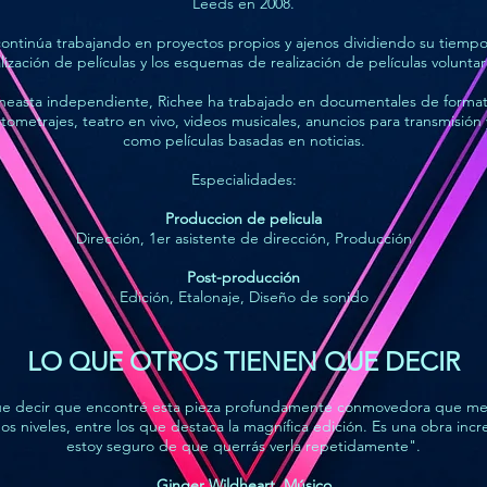
Leeds en 2008.
ontinúa trabajando en proyectos propios y ajenos dividiendo su tiempo
lización de películas y los esquemas de realización de películas voluntar
easta independiente, Richee ha trabajado en documentales de format
rtometrajes, teatro en vivo, videos musicales, anuncios para transmisión 
como películas basadas en noticias.
Especialidades:
Produccion de pelicula
Dirección, 1er asistente de dirección, Producción
Post-producción
Edición, Etalonaje, Diseño de sonido
LO QUE OTROS TIENEN QUE DECIR
e decir que encontré esta pieza profundamente conmovedora que m
s niveles, entre los que destaca la magnífica edición. Es una obra incr
estoy seguro de que querrás verla repetidamente".
Ginger Wildheart, Músico