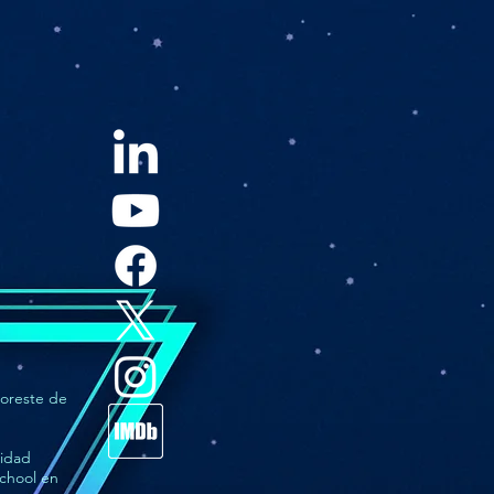
noreste de
sidad
chool en