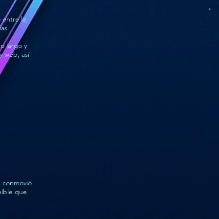
 entre la
ias.
o largo y
y web, así
e conmovió
eíble que