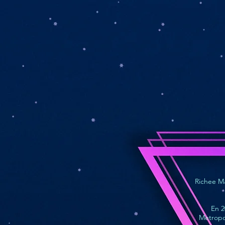
Richee Ma
En 2
Metropo